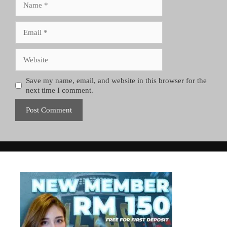
Email
Website
Save my name, email, and website in this browser for the
next time I comment.