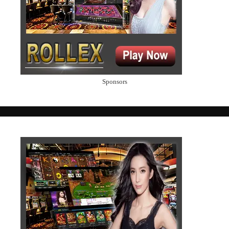
Sponsors