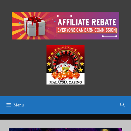
Skip
to
content
Menu