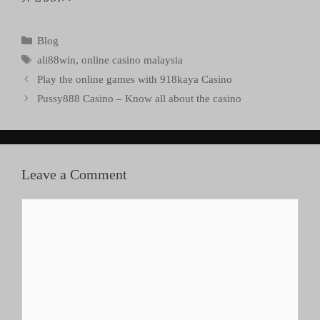
Categories
Blog
Tags
ali88win
,
online casino malaysia
Post
Play the online games with 918kaya Casino
navigation
Pussy888 Casino – Know all about the casino
Leave a Comment
Comment