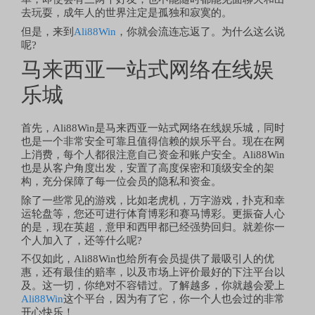
去玩耍，成年人的世界注定是孤独和寂寞的。
但是，来到
Ali88Win
，你就会流连忘返了。为什么这么说
呢?
马来西亚一站式网络在线娱
乐城
首先，Ali88Win是马来西亚一站式网络在线娱乐城，同时
也是一个非常安全可靠且值得信赖的娱乐平台。现在在网
上消费，每个人都很注意自己资金和账户安全。Ali88Win
也是从客户角度出发，安置了高度保密和顶级安全的架
构，充分保障了每一位会员的隐私和资金。
除了一些常见的游戏，比如老虎机，万字游戏，扑克和幸
运轮盘等，您还可进行体育博彩和赛马博彩。更振奋人心
的是，现在英超，意甲和西甲都已经强势回归。就差你一
个人加入了，还等什么呢?
不仅如此，Ali88Win也给所有会员提供了最吸引人的优
惠，还有最佳的赔率，以及市场上评价最好的下注平台以
及。这一切，你绝对不容错过。了解越多，你就越会爱上
Ali88Win
这个平台，因为有了它，你一个人也会过的非常
开心快乐！