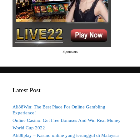
Sponsors
Latest Post
Ali88Win: The Best Place For Online Gambling
Experience!
Online Casino: Get Free Bonuses And Win Real Money
World Cup 2022
Ali88play – Kasino online yang terunggul di Malaysia